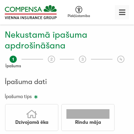
Piekļūstamība
Nekustamā īpašuma
apdrošināšana
1
2
3
4
Īpašums
Īpašuma dati
Īpašuma tips
Dzīvojamā ēka
Rindu māja