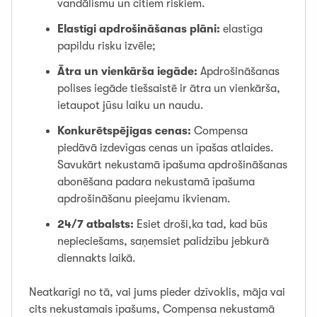
vandālismu un citiem riskiem.
Elastīgi apdrošināšanas plāni:
elastīga
papildu risku izvēle;
Ātra un vienkārša iegāde:
Apdrošināšanas
polises iegāde tiešsaistē ir ātra un vienkārša,
ietaupot jūsu laiku un naudu.
Konkurētspējīgas cenas:
Compensa
piedāvā izdevīgas cenas un īpašas atlaides.
Savukārt nekustamā īpašuma apdrošināšanas
abonēšana padara nekustamā īpašuma
apdrošināšanu pieejamu ikvienam.
24/7 atbalsts:
Esiet droši,ka tad, kad būs
nepieciešams, saņemsiet palīdzību jebkurā
diennakts laikā.
Neatkarīgi no tā, vai jums pieder dzīvoklis, māja vai
cits nekustamais īpašums, Compensa nekustamā