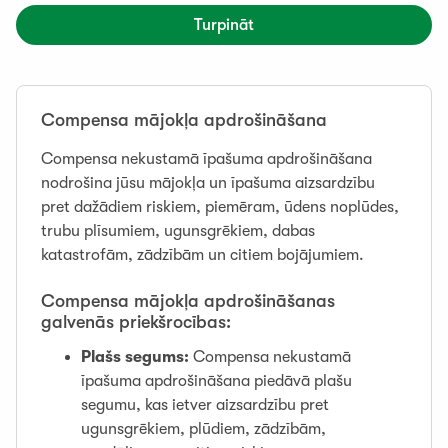
Turpināt
Compensa mājokļa apdrošināšana
Compensa nekustamā īpašuma apdrošināšana
nodrošina jūsu mājokļa un īpašuma aizsardzību
pret dažādiem riskiem, piemēram, ūdens noplūdes,
trubu plīsumiem, ugunsgrēkiem, dabas
katastrofām, zādzībām un citiem bojājumiem.
Compensa mājokļa apdrošināšanas
galvenās priekšrocības:
Plašs segums:
Compensa nekustamā
īpašuma apdrošināšana piedāvā plašu
segumu, kas ietver aizsardzību pret
ugunsgrēkiem, plūdiem, zādzībām,