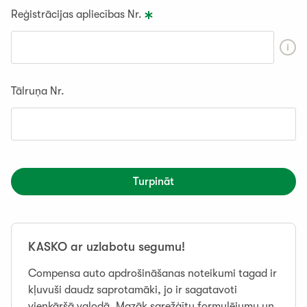
Reģistrācijas apliecības Nr.
Tālruņa Nr.
Turpināt
KASKO ar uzlabotu segumu!
Compensa auto apdrošināšanas noteikumi tagad ir
kļuvuši daudz saprotamāki, jo ir sagatavoti
vienkāršā valodā. Mazāk sarežģītu formulējumu un