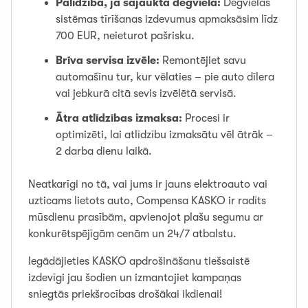
Palīdzība, ja sajaukta degviela:
Degvielas
sistēmas tīrīšanas izdevumus apmaksāsim līdz
700 EUR, neieturot pašrisku.
Brīva servisa izvēle:
Remontējiet savu
automašīnu tur, kur vēlaties – pie auto dīlera
vai jebkurā citā sevis izvēlētā servisā.
Ātra atlīdzības izmaksa:
Procesi ir
optimizēti, lai atlīdzību izmaksātu vēl ātrāk –
2 darba dienu laikā.
Neatkarīgi no tā, vai jums ir jauns elektroauto vai
uzticams lietots auto, Compensa KASKO ir radīts
mūsdienu prasībām, apvienojot plašu segumu ar
konkurētspējīgām cenām un 24/7 atbalstu.
Iegādājieties KASKO apdrošināšanu tiešsaistē
izdevīgi jau šodien un izmantojiet kampaņas
sniegtās priekšrocības drošākai ikdienai!