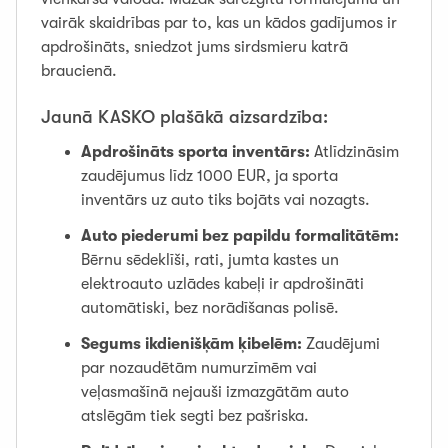
vairāk skaidrības par to, kas un kādos gadījumos ir
apdrošināts, sniedzot jums sirdsmieru katrā
braucienā.
Jaunā KASKO plašākā aizsardzība:
Apdrošināts sporta inventārs:
Atlīdzināsim
zaudējumus līdz 1000 EUR, ja sporta
inventārs uz auto tiks bojāts vai nozagts.
Auto piederumi bez papildu formalitātēm:
Bērnu sēdeklīši, rati, jumta kastes un
elektroauto uzlādes kabeļi ir apdrošināti
automātiski, bez norādīšanas polisē.
Segums ikdienišķām ķibelēm:
Zaudējumi
par nozaudētām numurzīmēm vai
veļasmašīnā nejauši izmazgātām auto
atslēgām tiek segti bez pašriska.