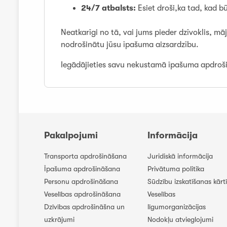
24/7 atbalsts:
Esiet droši,ka tad, kad b
Neatkarīgi no tā, vai jums pieder dzīvoklis, 
nodrošinātu jūsu īpašuma aizsardzību.
Iegādājieties savu nekustamā īpašuma apdroši
Pakalpojumi
Informācija
Transporta apdrošināšana
Juridiskā informācija
Īpašuma apdrošināšana
Privātuma politika
Personu apdrošināšana
Sūdzību izskatīšanas kārt
Veselības apdrošināšana
Veselības
Dzīvības apdrošināšna un
līgumorganizācijas
uzkrājumi
Nodokļu atvieglojumi