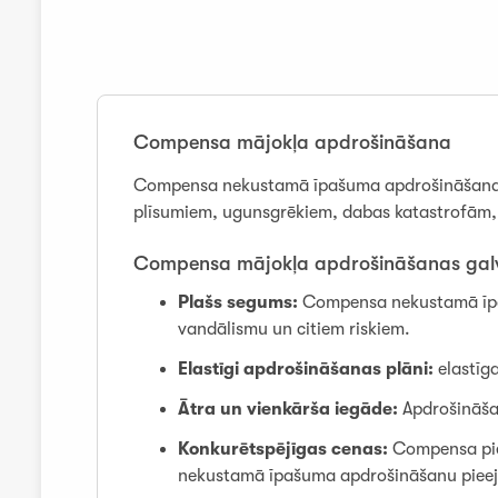
Compensa mājokļa apdrošināšana
Compensa nekustamā īpašuma apdrošināšana no
plīsumiem, ugunsgrēkiem, dabas katastrofām,
Compensa mājokļa apdrošināšanas galv
Plašs segums:
Compensa nekustamā īpaš
vandālismu un citiem riskiem.
Elastīgi apdrošināšanas plāni:
elastīga
Ātra un vienkārša iegāde:
Apdrošināšan
Konkurētspējīgas cenas:
Compensa pie
nekustamā īpašuma apdrošināšanu piee