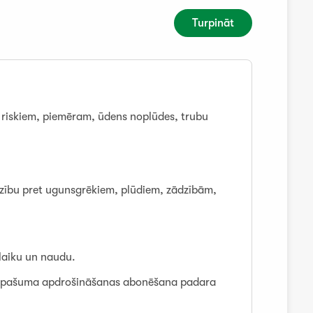
Turpināt
riskiem, piemēram, ūdens noplūdes, trubu
ību pret ugunsgrēkiem, plūdiem, zādzībām,
 laiku un naudu.
ā īpašuma apdrošināšanas abonēšana padara