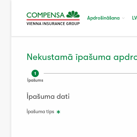
Apdrošināšana
LV
Nekustamā īpašuma apdr
1
Īpašums
Īpašuma dati
Īpašuma tips