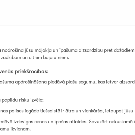
drošina jūsu mājokļa un īpašuma aizsardzību pret dažādiem 
 zādzībām un citiem bojājumiem.
enās priekšrocības:
uma apdrošināšana piedāvā plašu segumu, kas ietver aizsardz
 papildu risku izvēle;
as polises iegāde tiešsaistē ir ātra un vienkārša, ietaupot jūsu
dāvā izdevīgas cenas un īpašas atlaides. Savukārt nekustam
jamu ikvienam.