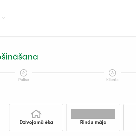
ošināšana
2
3
Polise
Klients
Dzīvojamā ēka
Rindu māja