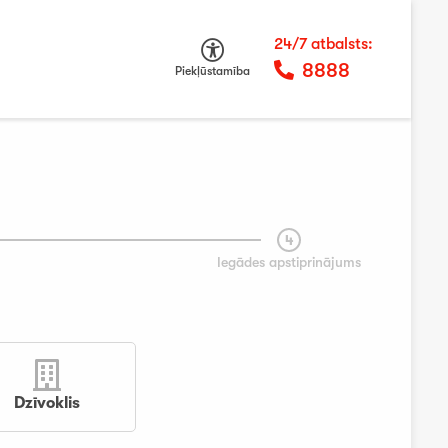
24/7 atbalsts:
8888
Piekļūstamība
4
Iegādes apstiprinājums
Dzīvoklis