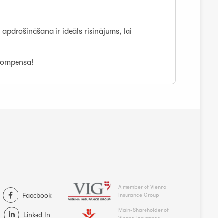
pdrošināšana ir ideāls risinājums, lai
 Compensa!
A member of Vienna
Facebook
Insurance Group
Main-Shareholder of
Linked In
Vienna Insurance