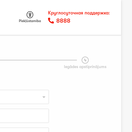
Круглосуточная поддержка:
8888
Piekļūstamība
4
Iegādes apstiprinājums