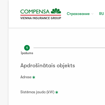
Страхование
RU
1
Īpašums
Apdrošinātais objekts
Adrese
Sistēmas jauda (kW)