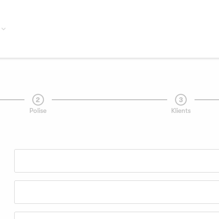
2
3
Polise
Klients