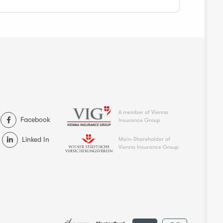
A member of Vienna
Facebook
Insurance Group
Linked In
Main-Shareholder of
Vienna Insurance Group