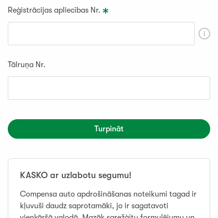
Reģistrācijas apliecības Nr.
Tālruņa Nr.
Turpināt
KASKO ar uzlabotu segumu!
Compensa auto apdrošināšanas noteikumi tagad ir
kļuvuši daudz saprotamāki, jo ir sagatavoti
vienkāršā valodā. Mazāk sarežģītu formulējumu un