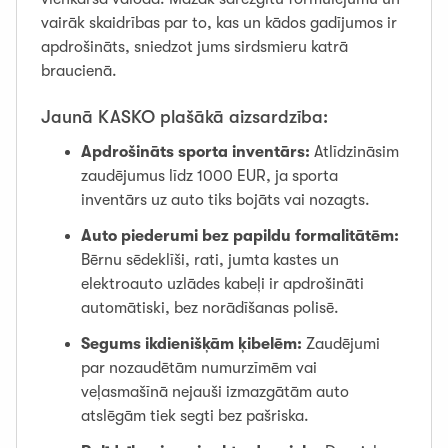
vairāk skaidrības par to, kas un kādos gadījumos ir
apdrošināts, sniedzot jums sirdsmieru katrā
braucienā.
Jaunā KASKO plašākā aizsardzība:
Apdrošināts sporta inventārs:
Atlīdzināsim
zaudējumus līdz 1000 EUR, ja sporta
inventārs uz auto tiks bojāts vai nozagts.
Auto piederumi bez papildu formalitātēm:
Bērnu sēdeklīši, rati, jumta kastes un
elektroauto uzlādes kabeļi ir apdrošināti
automātiski, bez norādīšanas polisē.
Segums ikdienišķām ķibelēm:
Zaudējumi
par nozaudētām numurzīmēm vai
veļasmašīnā nejauši izmazgātām auto
atslēgām tiek segti bez pašriska.