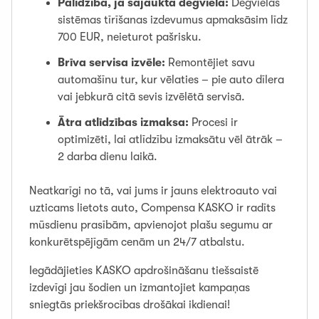
Palīdzība, ja sajaukta degviela:
Degvielas
sistēmas tīrīšanas izdevumus apmaksāsim līdz
700 EUR, neieturot pašrisku.
Brīva servisa izvēle:
Remontējiet savu
automašīnu tur, kur vēlaties – pie auto dīlera
vai jebkurā citā sevis izvēlētā servisā.
Ātra atlīdzības izmaksa:
Procesi ir
optimizēti, lai atlīdzību izmaksātu vēl ātrāk –
2 darba dienu laikā.
Neatkarīgi no tā, vai jums ir jauns elektroauto vai
uzticams lietots auto, Compensa KASKO ir radīts
mūsdienu prasībām, apvienojot plašu segumu ar
konkurētspējīgām cenām un 24/7 atbalstu.
Iegādājieties KASKO apdrošināšanu tiešsaistē
izdevīgi jau šodien un izmantojiet kampaņas
sniegtās priekšrocības drošākai ikdienai!